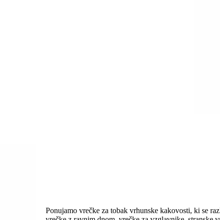
Ponujamo vrečke za tobak vrhunske kakovosti, ki se razli
vrečke z ravnim dnom, vrečke za vzglavnike, stranske vr