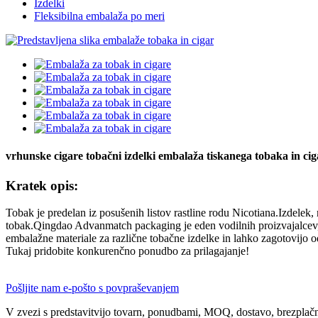
Izdelki
Fleksibilna embalaža po meri
vrhunske cigare tobačni izdelki embalaža tiskanega tobaka in ci
Kratek opis:
Tobak je predelan iz posušenih listov rastline rodu Nicotiana.Izdelek,
tobak.Qingdao Advanmatch packaging je eden vodilnih proizvajalcev, 
embalažne materiale za različne tobačne izdelke in lahko zagotovijo o
Tukaj pridobite konkurenčno ponudbo za prilagajanje!
Pošljite nam e-pošto s povpraševanjem
V zvezi s predstavitvijo tovarn, ponudbami, MOQ, dostavo, brezplačnim