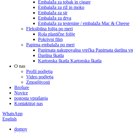
Embalaža za tobak in cigare
Embalaža za riž in moko
Embalaža za sir
Embalaža za drva
Embalaža za testenine / embalaža Mac & Cheese
Fleksibilna folija po meri
Rola plastične folije
Pokrivni film
Papirna embalaža po meri
Papirnata nakupovalna vrečka Papirnata darilna vr
Darilna škatla
Kartonska škatla Kartonska škatla
O nas
Profil podjetja
Video podjetja
Zmogljivosti
Brošure
Novice
pogosta vprašanja
Kontaktiraj nas
WhatsApp
English
domov