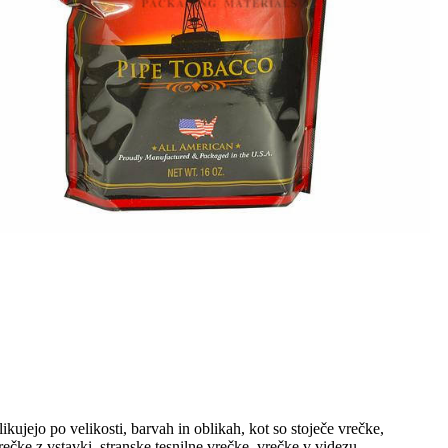
kujejo po velikosti, barvah in oblikah, kot so stoječe vrečke,
ečke z vstavki, stranske tesnilne vrečke, vrečke v videzu