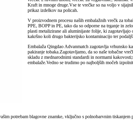
Kraft in mnoge druge.Vse te vrečke so na voljo v sijajnih
prikaz izdelkov na policah.
V proizvodnem procesu naših embalažnih vrečk za toba
PPE, BOPP in PE, tako da so odporne na trganje in zelo
plasti metalizirane ali aluminijaste folije, ki zagotavlja
kakršno koli drugo bakterijsko kontaminacijo ter podaljš
Embalaža Qingdao Advanmatch zagotavlja vrhunsko kakov
pakiranje tobaka.Zagotavljamo, da so naše tobačne vreč
skladu z mednarodnimi standardi in normami kakovosti;s 
embalaže.Vedno se trudimo po najboljših močeh izpolnit
 vašim potrebam blagovne znamke, vključno s polnobarvnim tiskanjem po 