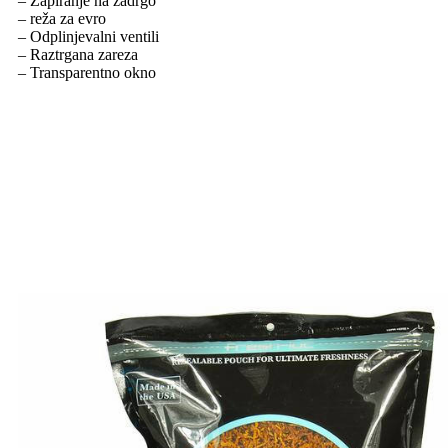
– Zapiranje na zadrgo
– reža za evro
– Odplinjevalni ventili
– Raztrgana zareza
– Transparentno okno