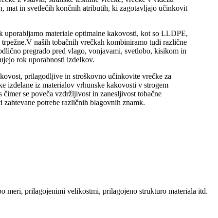
, mat in svetlečih končnih atributih, ki zagotavljajo učinkovit
k uporabljamo materiale optimalne kakovosti, kot so LLDPE,
 trpežne.V naših tobačnih vrečkah kombiniramo tudi različne
jo odlično pregrado pred vlago, vonjavami, svetlobo, kisikom in
ujejo rok uporabnosti izdelkov.
ost, prilagodljive in stroškovno učinkovite vrečke za
ke izdelane iz materialov vrhunske kakovosti v strogem
čimer se poveča vzdržljivost in zanesljivost tobačne
i zahtevane potrebe različnih blagovnih znamk.
meri, prilagojenimi velikostmi, prilagojeno strukturo materiala itd.