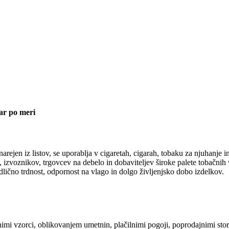
gar po meri
 narejen iz listov, se uporablja v cigaretah, cigarah, tobaku za njuhan
izvoznikov, trgovcev na debelo in dobaviteljev široke palete tobačnih
dlično trdnost, odpornost na vlago in dolgo življenjsko dobo izdelkov.
i vzorci, oblikovanjem umetnin, plačilnimi pogoji, poprodajnimi storit