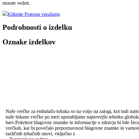
morate vedeti.
Kliknite Pogosta vprašanja
Podrobnosti o izdelku
Oznake izdelkov
Naše vrečke za embalažo tobaka so na voljo na zalogi, kot tudi nati
naše tiskane vrečke po meri uporabljamo najnovejšo tehniko globoke
barv.Pokritost blagovne znamke in informacije o zdravju bi bile živa
vrečkah, kar bi povečalo prepoznavnost blagovne znamke in varnost
različnih tobačnih snovi, vključno z