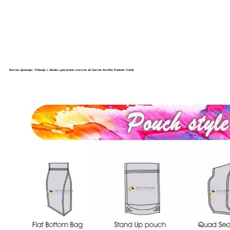
Barvno ujemanje: Tiskanje v skladu s potrjenim vzorcem ali barvno številko Pantone Guide