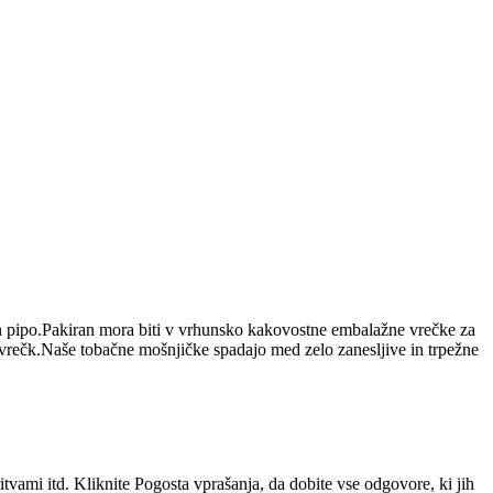
je in pipo.Pakiran mora biti v vrhunsko kakovostne embalažne vrečke za
 vrečk.Naše tobačne mošnjičke spadajo med zelo zanesljive in trpežne
vami itd. Kliknite Pogosta vprašanja, da dobite vse odgovore, ki jih