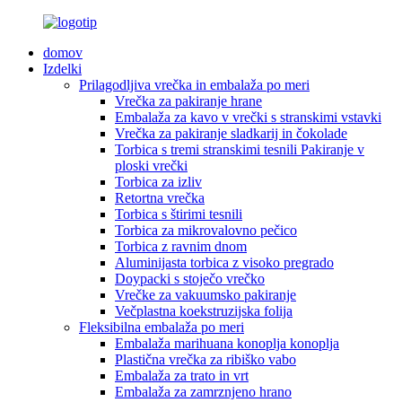
domov
Izdelki
Prilagodljiva vrečka in embalaža po meri
Vrečka za pakiranje hrane
Embalaža za kavo v vrečki s stranskimi vstavki
Vrečka za pakiranje sladkarij in čokolade
Torbica s tremi stranskimi tesnili Pakiranje v
ploski vrečki
Torbica za izliv
Retortna vrečka
Torbica s štirimi tesnili
Torbica za mikrovalovno pečico
Torbica z ravnim dnom
Aluminijasta torbica z visoko pregrado
Doypacki s stoječo vrečko
Vrečke za vakuumsko pakiranje
Večplastna koekstruzijska folija
Fleksibilna embalaža po meri
Embalaža marihuana konoplja konoplja
Plastična vrečka za ribiško vabo
Embalaža za trato in vrt
Embalaža za zamrznjeno hrano