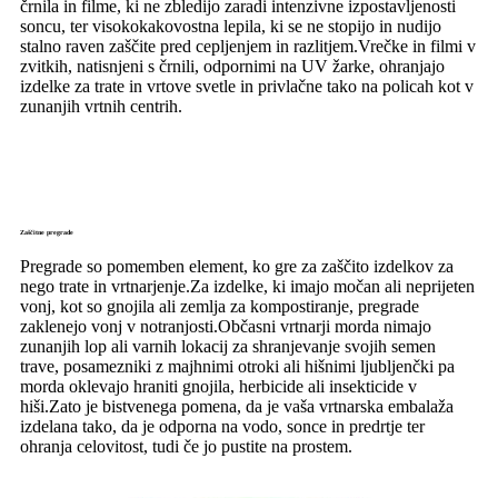
črnila in filme, ki ne zbledijo zaradi intenzivne izpostavljenosti
soncu, ter visokokakovostna lepila, ki se ne stopijo in nudijo
stalno raven zaščite pred cepljenjem in razlitjem.Vrečke in filmi v
zvitkih, natisnjeni s črnili, odpornimi na UV žarke, ohranjajo
izdelke za trate in vrtove svetle in privlačne tako na policah kot v
zunanjih vrtnih centrih.
Zaščitne pregrade
Pregrade so pomemben element, ko gre za zaščito izdelkov za
nego trate in vrtnarjenje.Za izdelke, ki imajo močan ali neprijeten
vonj, kot so gnojila ali zemlja za kompostiranje, pregrade
zaklenejo vonj v notranjosti.Občasni vrtnarji morda nimajo
zunanjih lop ali varnih lokacij za shranjevanje svojih semen
trave, posamezniki z majhnimi otroki ali hišnimi ljubljenčki pa
morda oklevajo hraniti gnojila, herbicide ali insekticide v
hiši.Zato je bistvenega pomena, da je vaša vrtnarska embalaža
izdelana tako, da je odporna na vodo, sonce in predrtje ter
ohranja celovitost, tudi če jo pustite na prostem.