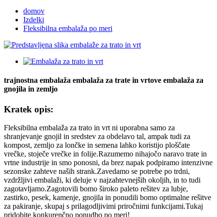
domov
Izdelki
Fleksibilna embalaža po meri
trajnostna embalaža embalaža za trate in vrtove embalaža za
gnojila in zemljo
Kratek opis:
Fleksibilna embalaža za trato in vrt ni uporabna samo za
shranjevanje gnojil in sredstev za obdelavo tal, ampak tudi za
kompost, zemljo za lončke in semena lahko koristijo ploščate
vrečke, stoječe vrečke in folije.Razumemo nihajočo naravo trate in
vrtne industrije in smo ponosni, da brez napak podpiramo intenzivne
sezonske zahteve naših strank.Zavedamo se potrebe po trdni,
vzdržljivi embalaži, ki deluje v najzahtevnejših okoljih, in to tudi
zagotavljamo.Zagotovili bomo široko paleto rešitev za lubje,
zastirko, pesek, kamenje, gnojila in ponudili bomo optimalne rešitve
za pakiranje, skupaj s prilagodljivimi priročnimi funkcijami.Tukaj
pridobite konkurenčno ponudbo po meri!