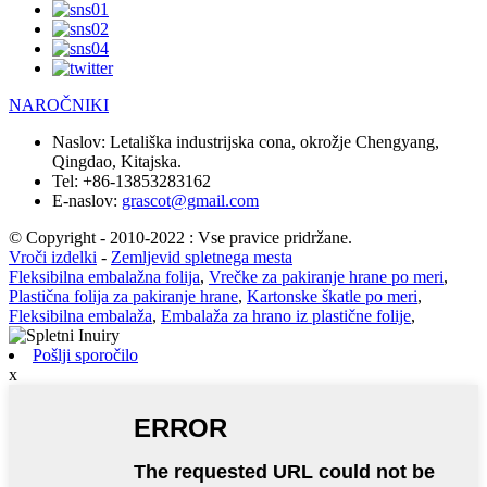
NAROČNIKI
Naslov:
Letališka industrijska cona, okrožje Chengyang,
Qingdao, Kitajska.
Tel:
+86-13853283162
E-naslov:
grascot@gmail.com
© Copyright - 2010-2022 : Vse pravice pridržane.
Vroči izdelki
-
Zemljevid spletnega mesta
Fleksibilna embalažna folija
,
Vrečke za pakiranje hrane po meri
,
Plastična folija za pakiranje hrane
,
Kartonske škatle po meri
,
Fleksibilna embalaža
,
Embalaža za hrano iz plastične folije
,
Pošlji sporočilo
x