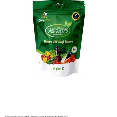
Barvno ujemanje: Tiskanje v skladu s potrjenim vzorcem ali barvno številko Pantone Guide