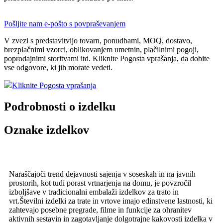
Pošljite nam e-pošto s povpraševanjem
V zvezi s predstavitvijo tovarn, ponudbami, MOQ, dostavo,
brezplačnimi vzorci, oblikovanjem umetnin, plačilnimi pogoji,
poprodajnimi storitvami itd. Kliknite Pogosta vprašanja, da dobite
vse odgovore, ki jih morate vedeti.
Kliknite Pogosta vprašanja
Podrobnosti o izdelku
Oznake izdelkov
Naraščajoči trend dejavnosti sajenja v soseskah in na javnih
prostorih, kot tudi porast vrtnarjenja na domu, je povzročil
izboljšave v tradicionalni embalaži izdelkov za trato in
vrt.Številni izdelki za trate in vrtove imajo edinstvene lastnosti, ki
zahtevajo posebne pregrade, filme in funkcije za ohranitev
aktivnih sestavin in zagotavljanje dolgotrajne kakovosti izdelka v