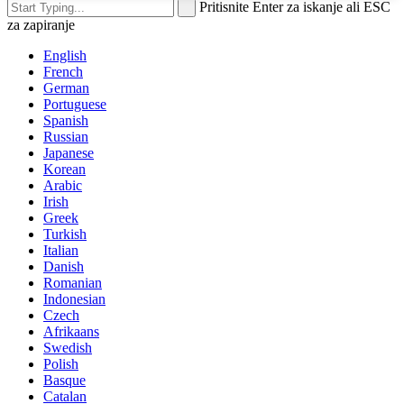
Pritisnite Enter za iskanje ali ESC
za zapiranje
English
French
German
Portuguese
Spanish
Russian
Japanese
Korean
Arabic
Irish
Greek
Turkish
Italian
Danish
Romanian
Indonesian
Czech
Afrikaans
Swedish
Polish
Basque
Catalan