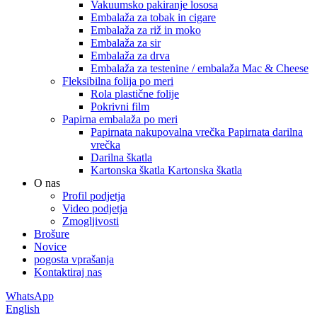
Vakuumsko pakiranje lososa
Embalaža za tobak in cigare
Embalaža za riž in moko
Embalaža za sir
Embalaža za drva
Embalaža za testenine / embalaža Mac & Cheese
Fleksibilna folija po meri
Rola plastične folije
Pokrivni film
Papirna embalaža po meri
Papirnata nakupovalna vrečka Papirnata darilna
vrečka
Darilna škatla
Kartonska škatla Kartonska škatla
O nas
Profil podjetja
Video podjetja
Zmogljivosti
Brošure
Novice
pogosta vprašanja
Kontaktiraj nas
WhatsApp
English