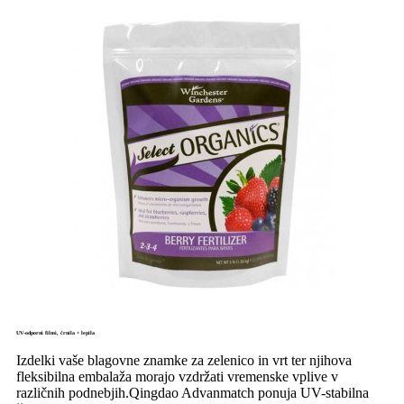
UV-odporni filmi, črnila + lepila
Izdelki vaše blagovne znamke za zelenico in vrt ter njihova
fleksibilna embalaža morajo vzdržati vremenske vplive v
različnih podnebjih.Qingdao Advanmatch ponuja UV-stabilna