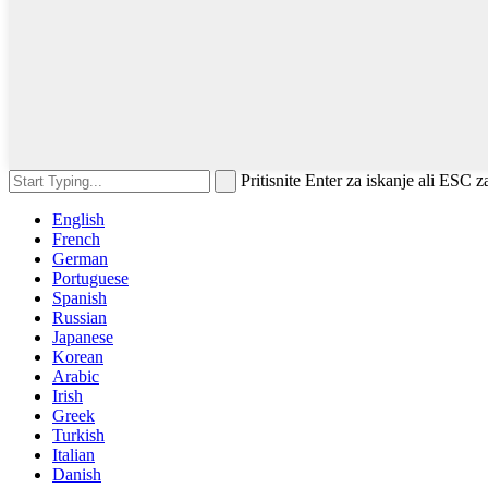
Pritisnite Enter za iskanje ali ESC z
English
French
German
Portuguese
Spanish
Russian
Japanese
Korean
Arabic
Irish
Greek
Turkish
Italian
Danish