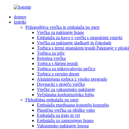
domov
Izdelki
Prilagodljiva vrečka in embalaža po meri
Vrečka za pakiranje hrane
Embalaža za kavo v vrečki s stranskimi vstavki
Vrečka za pakiranje sladkarij in čokolade
Torbica s tremi stranskimi tesnili Pakiranje v plosk
Torbica za izliv
Retortna vrečka
Torbica s štirimi tesnili
Torbica za mikrovalovno pečico
Torbica z ravnim dnom
Aluminijasta torbica z visoko pregrado
Doypacki s stoječo vrečko
Vrečke za vakuumsko pakiranje
Večplastna koekstruzijska folija
Fleksibilna embalaža po meri
Embalaža marihuana konoplja konoplja
Plastična vrečka za ribiško vabo
Embalaža za trato in vrt
Embalaža za zamrznjeno hrano
Vakuumsko pakiranje lososa