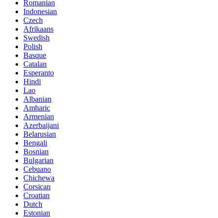
Romanian
Indonesian
Czech
Afrikaans
Swedish
Polish
Basque
Catalan
Esperanto
Hindi
Lao
Albanian
Amharic
Armenian
Azerbaijani
Belarusian
Bengali
Bosnian
Bulgarian
Cebuano
Chichewa
Corsican
Croatian
Dutch
Estonian