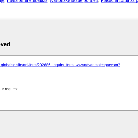
ije
,
Fleksibilna embalaža
,
Kartonske škatle po meri
,
Plastična folija za 