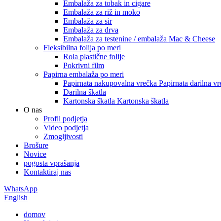
Embalaža za tobak in cigare
Embalaža za riž in moko
Embalaža za sir
Embalaža za drva
Embalaža za testenine / embalaža Mac & Cheese
Fleksibilna folija po meri
Rola plastične folije
Pokrivni film
Papirna embalaža po meri
Papirnata nakupovalna vrečka Papirnata darilna vr
Darilna škatla
Kartonska škatla Kartonska škatla
O nas
Profil podjetja
Video podjetja
Zmogljivosti
Brošure
Novice
pogosta vprašanja
Kontaktiraj nas
WhatsApp
English
domov