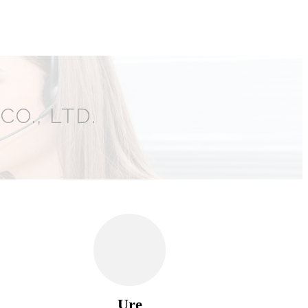
O., LTD.
Ure