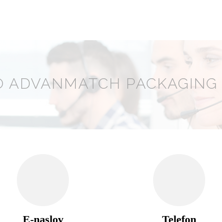
 ADVANMATCH PACKAGING C
E-naslov
Telefon