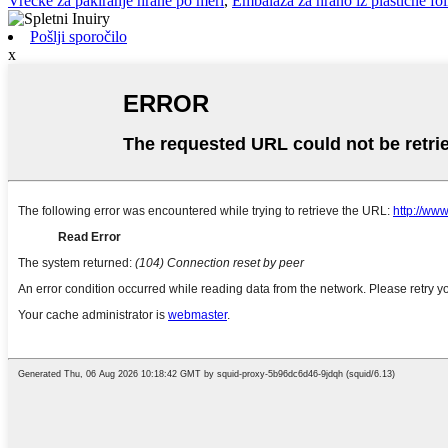
Vrečke za pakiranje hrane po meri
,
Embalaža za hrano iz plastične fol
Pošlji sporočilo
x