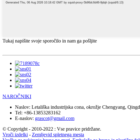
Tukaj napišite svoje sporočilo in nam ga pošljite
NAROČNIKI
Naslov:
Letališka industrijska cona, okrožje Chengyang, Qingd
Tel:
+86-13853283162
E-naslov:
grascot@gmail.com
© Copyright - 2010-2022 : Vse pravice pridržane.
Vroči izdelki
-
Zemljevid spletnega mesta