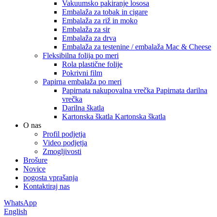
Vakuumsko pakiranje lososa
Embalaža za tobak in cigare
Embalaža za riž in moko
Embalaža za sir
Embalaža za drva
Embalaža za testenine / embalaža Mac & Cheese
Fleksibilna folija po meri
Rola plastične folije
Pokrivni film
Papirna embalaža po meri
Papirnata nakupovalna vrečka Papirnata darilna
vrečka
Darilna škatla
Kartonska škatla Kartonska škatla
O nas
Profil podjetja
Video podjetja
Zmogljivosti
Brošure
Novice
pogosta vprašanja
Kontaktiraj nas
WhatsApp
English