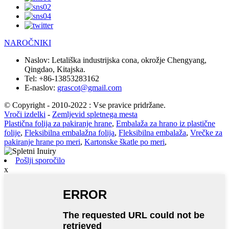
NAROČNIKI
Naslov:
Letališka industrijska cona, okrožje Chengyang,
Qingdao, Kitajska.
Tel:
+86-13853283162
E-naslov:
grascot@gmail.com
© Copyright - 2010-2022 : Vse pravice pridržane.
Vroči izdelki
-
Zemljevid spletnega mesta
Plastična folija za pakiranje hrane
,
Embalaža za hrano iz plastične
folije
,
Fleksibilna embalažna folija
,
Fleksibilna embalaža
,
Vrečke za
pakiranje hrane po meri
,
Kartonske škatle po meri
,
Pošlji sporočilo
x