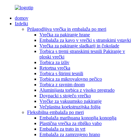
domov
Izdelki
Prilagodljiva vrečka in embalaža po meri
Vrečka za pakiranje hrane
Embalaža za kavo v vrečki s stranskimi vstavki
Vrečka za pakiranje sladkarij in čokolade
Torbica s tremi stranskimi tesnili Pakiranje v
ploski vrečki
Torbica za izliv
Retortna vrečka
Torbica s štirimi tesnili
Torbica za mikrovalovno pečico
Torbica z ravnim dnom
Aluminijasta torbica z visoko pregrado
Doypacki s stoječo vrečko
Vrečke za vakuumsko pakiranje
Večplastna koekstruzijska folija
Fleksibilna embalaža po meri
Embalaža marihuana konoplja konoplja
Plastična vrečka za ribiško vabo
Embalaža za trato in vrt
Embalaža za zamrznjeno hrano