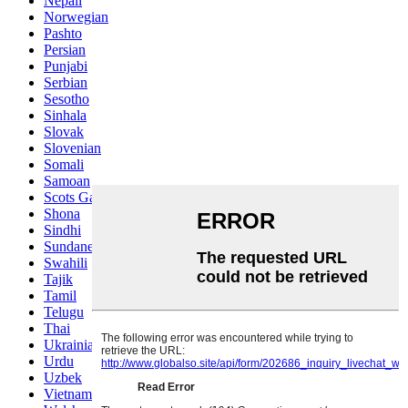
Nepali
Norwegian
Pashto
Persian
Punjabi
Serbian
Sesotho
Sinhala
Slovak
Slovenian
Somali
Samoan
Scots Gaelic
Shona
Sindhi
Sundanese
Swahili
Tajik
Tamil
Telugu
Thai
Ukrainian
Urdu
Uzbek
Vietnamese