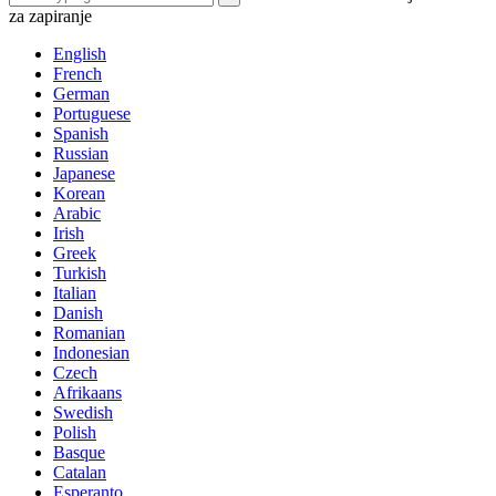
za zapiranje
English
French
German
Portuguese
Spanish
Russian
Japanese
Korean
Arabic
Irish
Greek
Turkish
Italian
Danish
Romanian
Indonesian
Czech
Afrikaans
Swedish
Polish
Basque
Catalan
Esperanto